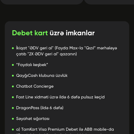
Debet kart
üzrə imkanlar
İkiqat "ƏDV geri al" (Fayda Max-la "Qızıl” mərhələyə
çatıb "2X ƏDV geri al" qazanın)
“Faydalı keşbek”
QayğıCash klubuna üzvlük
Chatbot Concierge
Fast Line xidməti üzrə ildə 6 dəfə pulsuz keçid
DragonPass (ildə 6 dəfə)
Səyahət sığortası
a) TamKart Visa Premium Debet ilə ABB mobile-da