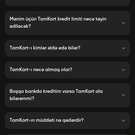
Mənim üçün TamKart kredit limiti necə təyin
ediləcək?
TamKart-ı kimlər əldə edə bilər?
TamKart-ı necə almaq olar?
Başqa bankda kreditim varsa TamKart ala
bilərəmmi?
TamKart-ın müddəti nə qədərdir?