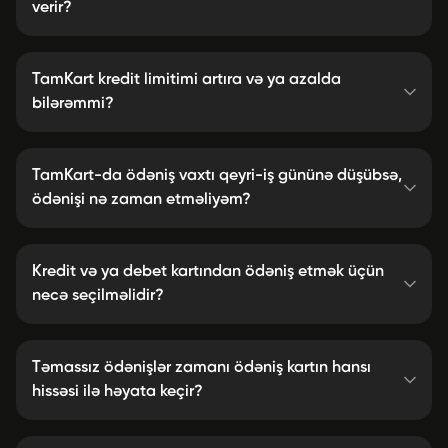
verir?
TamKart kredit limitimi artıra və ya azalda
bilərəmmi?
TamKart-da ödəniş vaxtı qeyri-iş gününə düşübsə,
ödənişi nə zaman etməliyəm?
Kredit və ya debet kartından ödəniş etmək üçün
necə seçilməlidir?
Təmassız ödənişlər zamanı ödəniş kartın hansı
hissəsi ilə həyata keçir?