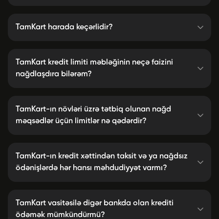
TamKart harada keçərlidir?
TamKart kredit limiti məbləğinin neçə faizini
nağdlaşdıra bilərəm?
TamKart-ın növləri üzrə tətbiq olunan nağd
məqsədlər üçün limitlər nə qədərdir?
TamKart-ın kredit xəttindən taksit və ya nağdsız
ödənişlərdə hər hansı məhdudiyyət varmı?
TamKart vasitəsilə digər bankda olan krediti
ödəmək mümkündürmü?