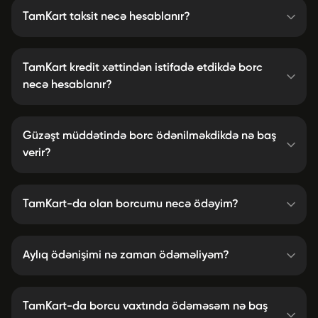
TamKart taksit necə hesablanır?
TamKart kredit xəttindən istifadə etdikdə borc
necə hesablanır?
Güzəşt müddətində borc ödənilməkdikdə nə baş
verir?
TamKart-da olan borcumu necə ödəyim?
Aylıq ödənişimi nə zaman ödəməliyəm?
TamKart-da borcu vaxtında ödəməsəm nə baş