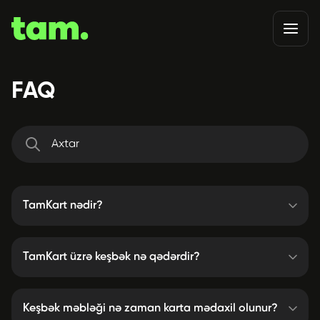
FAQ
TamKart nədir?
TamKart üzrə keşbək nə qədərdir?
Keşbək məbləği nə zaman karta mədaxil olunur?