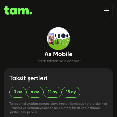
As Mobile
Mobil telefon və aksessuar
Taksit şərtləri
3
ay
6
ay
12
ay
18
ay
Taksit əməliyyatları zamanı əlavə heç bir komissiya tətbiq olunmur.
* Məhsul və kampaniyalardan asılı olaraq Taksit və Cashback
şərtləri dəyişə bilər.