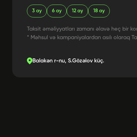
3
ay
6
ay
12
ay
18
ay
Taksit əməliyyatları zamanı əlavə heç bir ko
* Məhsul və kampaniyalardan asılı olaraq Tak
Balakən r-nu, S.Gözəlov küç.