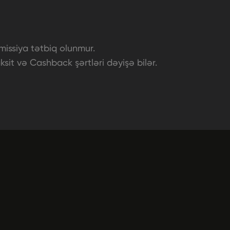
missiya tətbiq olunmur.
sit və Cashback şərtləri dəyişə bilər.