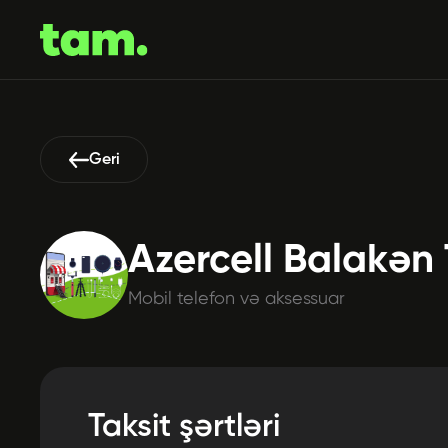
Geri
Azercell Balakən
Mobil telefon və aksessuar
Taksit şərtləri